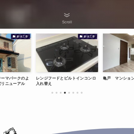
Scroll
解体工事
解体工事
テーマパークのよ
レンジフードとビルトインコンロ
亀戸 マンショ
室リニューアル
入れ替え