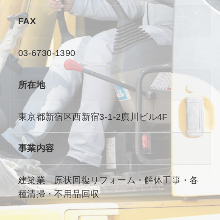
FAX
03-6730-1390
所在地
東京都新宿区西新宿3-1-2廣川ビル4F
事業内容
建築業 原状回復リフォーム・解体工事・各
種清掃・不用品回収