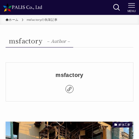
MENU
ホーム
msfactoryの執筆記事
msfactory
– Author –
msfactory
解体工事